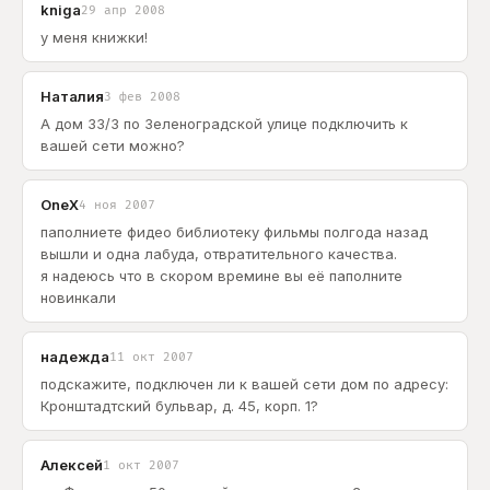
kniga
29 апр 2008
у меня книжки!
Наталия
3 фев 2008
А дом 33/3 по Зеленоградской улице подключить к
вашей сети можно?
OneX
4 ноя 2007
паполниете фидео библиотеку фильмы полгода назад
вышли и одна лабуда, отвратительного качества.
я надеюсь что в скором времине вы её паполните
новинкали
надежда
11 окт 2007
подскажите, подключен ли к вашей сети дом по адресу:
Кронштадтский бульвар, д. 45, корп. 1?
Алексей
1 окт 2007