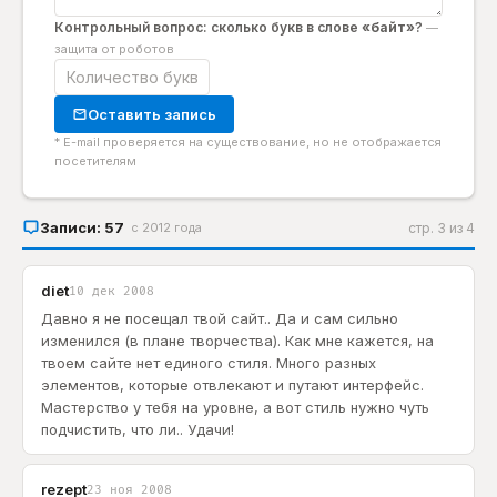
Контрольный вопрос: сколько букв в слове
«байт»
?
—
защита от роботов
Оставить запись
* E-mail проверяется на существование, но не отображается
посетителям
Записи: 57
с 2012 года
стр. 3 из 4
diet
10 дек 2008
Давно я не посещал твой сайт.. Да и сам сильно
изменился (в плане творчества). Как мне кажется, на
твоем сайте нет единого стиля. Много разных
элементов, которые отвлекают и путают интерфейс.
Мастерство у тебя на уровне, а вот стиль нужно чуть
подчистить, что ли.. Удачи!
rezept
23 ноя 2008