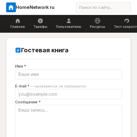
HomeNetwork
.
ru
Главная
Тарифы
Пользователю
Ресурсы
Тест скорост
Гостевая книга
Имя *
E-mail *
— проверяется, не публикуется
Сообщение *