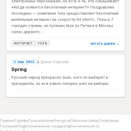
электронных персонажей, но есть и те, кто спрашивает:
«Когда появится бесплатный интернет?» Поздравляю
последних — компания Yota предоставляет бесплатный
мобильный интернет на скорости 64 Кбит/с. Пока в 7
городах страны, но путешествуя из Питера в Москву
связь держитс…
читать далее →
ИНТЕРНЕТ
YOTA
Денис Королёв
3 мар 2012
Spring
Русский народ прекрасно знал, кого он выберет в
президенты, но всё равно покорно шёл на выборы.
Главная
Тарифы
Пользователю
Ресурсы
Обратная связь
О компании
Гостевая
info@homenetwork.ru
support@homenetwork.ru